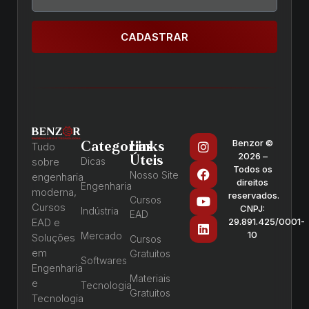
CADASTRAR
Benzor ©
Categorias
Links
Tudo
2026 –
Úteis
sobre
Dicas
Todos os
Nosso Site
engenharia
direitos
Engenharia
moderna,
reservados.
Cursos
Cursos
CNPJ:
Indústria
EAD
EAD e
29.891.425/0001-
10
Mercado
Soluções
Cursos
em
Gratuitos
Softwares
Engenharia
Materiais
e
Tecnologia
Gratuitos
Tecnologia