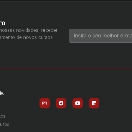
ra
 nossas novidades, receber
çamento de novos cursos
is
tos
uitos