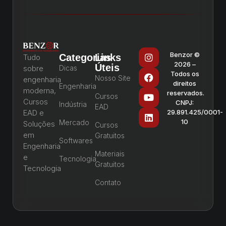
Benzor ©
Categorias
Links
Tudo
2026 –
Úteis
sobre
Dicas
Todos os
Nosso Site
engenharia
direitos
Engenharia
moderna,
reservados.
Cursos
Cursos
CNPJ:
Indústria
EAD
EAD e
29.891.425/0001-
10
Mercado
Soluções
Cursos
em
Gratuitos
Softwares
Engenharia
Materiais
e
Tecnologia
Gratuitos
Tecnologia
Contato