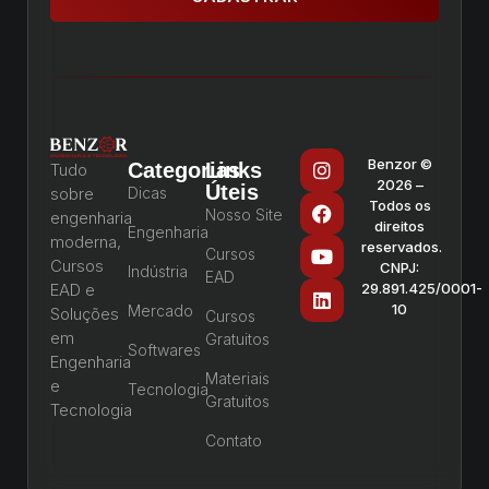
Benzor ©
Categorias
Links
Tudo
2026 –
Úteis
sobre
Dicas
Todos os
Nosso Site
engenharia
direitos
Engenharia
moderna,
reservados.
Cursos
Cursos
CNPJ:
Indústria
EAD
EAD e
29.891.425/0001-
10
Mercado
Soluções
Cursos
em
Gratuitos
Softwares
Engenharia
Materiais
e
Tecnologia
Gratuitos
Tecnologia
Contato