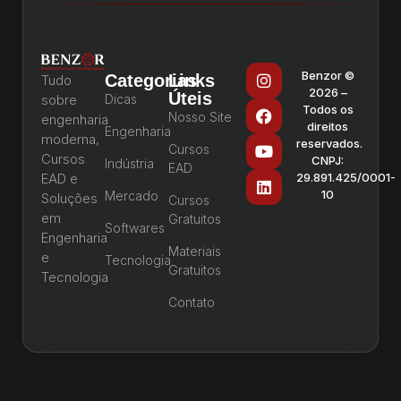
Benzor ©
Categorias
Links
Tudo
2026 –
Úteis
sobre
Dicas
Todos os
Nosso Site
engenharia
direitos
Engenharia
moderna,
reservados.
Cursos
Cursos
CNPJ:
Indústria
EAD
EAD e
29.891.425/0001-
10
Mercado
Soluções
Cursos
em
Gratuitos
Softwares
Engenharia
Materiais
e
Tecnologia
Gratuitos
Tecnologia
Contato