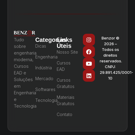
Benzor ©
Categorias
Links
Tudo
2026 –
Úteis
sobre
Dicas
Todos os
Nosso Site
engenharia
direitos
Engenharia
moderna,
reservados.
Cursos
Cursos
CNPJ:
Indústria
EAD
EAD e
29.891.425/0001-
10
Mercado
Soluções
Cursos
em
Gratuitos
Softwares
Engenharia
Materiais
e
Tecnologia
Gratuitos
Tecnologia
Contato