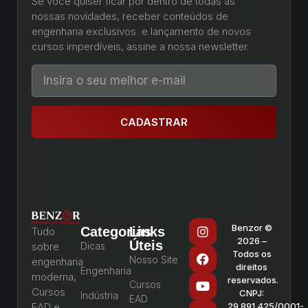
Se você quiser ficar por dentro de todas as
nossas novidades, receber conteúdos de
engenharia exclusivos e lançamento de novos
cursos imperdíveis, assine a nossa newsletter.
CADASTRAR
Benzor ©
Categorias
Links
Tudo
2026 –
Úteis
sobre
Dicas
Todos os
Nosso Site
engenharia
direitos
Engenharia
moderna,
reservados.
Cursos
Cursos
CNPJ:
Indústria
EAD
EAD e
29.891.425/0001-