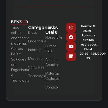
Benzor ©
Categorias
Links
Tudo
2026 –
Úteis
sobre
Dicas
Todos os
Nosso Site
engenharia
direitos
Engenharia
moderna,
reservados.
Cursos
Cursos
CNPJ:
Indústria
EAD
EAD e
29.891.425/0001-
10
Mercado
Soluções
Cursos
em
Gratuitos
Softwares
Engenharia
Materiais
e
Tecnologia
Gratuitos
Tecnologia
Contato