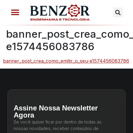
banner_post_crea_como_
e1574456083786
banner_post_crea_como_emitir_o_seu-e1574456083786
Assine Nossa Newsletter
Agora
Se você quiser ficar por dentro de todas as
nossas novidades, receber conteúdos de