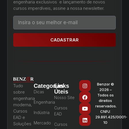
engenharia exclusivos e lançamento de novos
cursos imperdíveis, assine a nossa newsletter.
CADASTRAR
Benzor ©
Categorias
Links
Tudo
2026 –
Úteis
sobre
Dicas
Todos os
Nosso Site
engenharia
direitos
Engenharia
moderna,
reservados.
Cursos
Cursos
CNPJ:
Indústria
EAD
EAD e
29.891.425/0001-
10
Mercado
Soluções
Cursos