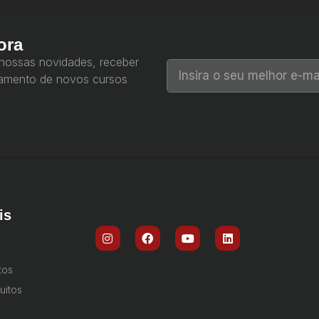
ora
 nossas novidades, receber
çamento de novos cursos
is
tos
uitos