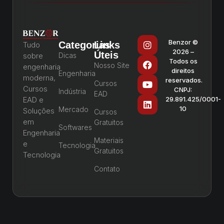
Benzor ©
Categorias
Links
Tudo
2026 –
Úteis
sobre
Dicas
Todos os
Nosso Site
engenharia
direitos
Engenharia
moderna,
reservados.
Cursos
Cursos
CNPJ:
Indústria
EAD
EAD e
29.891.425/0001-
10
Mercado
Soluções
Cursos
em
Gratuitos
Softwares
Engenharia
Materiais
e
Tecnologia
Gratuitos
Tecnologia
Contato