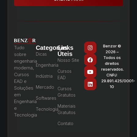
Benzor ©
Categorias
Links
Tudo
2026 –
Úteis
sobre
Dicas
Todos os
Nosso Site
engenharia
direitos
Engenharia
moderna,
reservados.
Cursos
Cursos
CNPJ:
Indústria
EAD
EAD e
29.891.425/0001-
10
Mercado
Soluções
Cursos
em
Gratuitos
Softwares
Engenharia
Materiais
e
Tecnologia
Gratuitos
Tecnologia
Contato