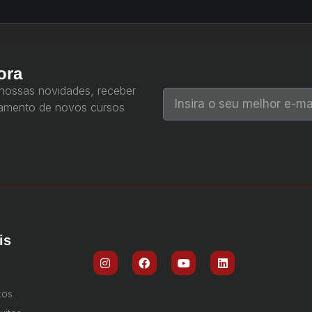
ora
 nossas novidades, receber
çamento de novos cursos
is
tos