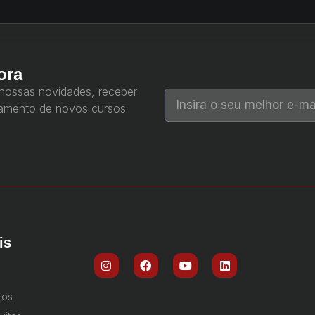
ora
 nossas novidades, receber
çamento de novos cursos
is
tos