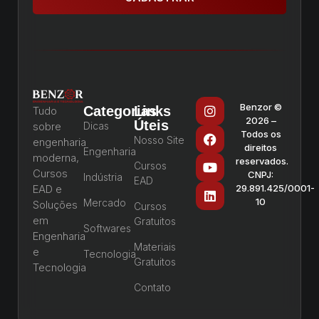
Benzor ©
Categorias
Links
Tudo
2026 –
Úteis
sobre
Dicas
Todos os
Nosso Site
engenharia
direitos
Engenharia
moderna,
reservados.
Cursos
Cursos
CNPJ:
Indústria
EAD
EAD e
29.891.425/0001-
10
Mercado
Soluções
Cursos
em
Gratuitos
Softwares
Engenharia
Materiais
e
Tecnologia
Gratuitos
Tecnologia
Contato