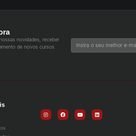
ora
 nossas novidades, receber
çamento de novos cursos
is
tos