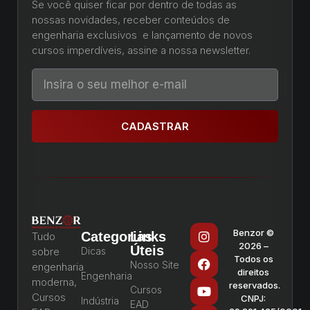
Se você quiser ficar por dentro de todas as
nossas novidades, receber conteúdos de
engenharia exclusivos e lançamento de novos
cursos imperdíveis, assine a nossa newsletter.
CADASTRAR
Benzor ©
Categorias
Links
Tudo
2026 –
Úteis
sobre
Dicas
Todos os
Nosso Site
engenharia
direitos
Engenharia
moderna,
reservados.
Cursos
Cursos
CNPJ:
Indústria
EAD