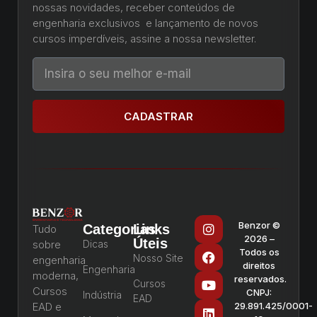
nossas novidades, receber conteúdos de
engenharia exclusivos e lançamento de novos
cursos imperdíveis, assine a nossa newsletter.
CADASTRAR
Benzor ©
Categorias
Links
Tudo
2026 –
Úteis
sobre
Dicas
Todos os
Nosso Site
engenharia
direitos
Engenharia
moderna,
reservados.
Cursos
Cursos
CNPJ:
Indústria
EAD
EAD e
29.891.425/0001-