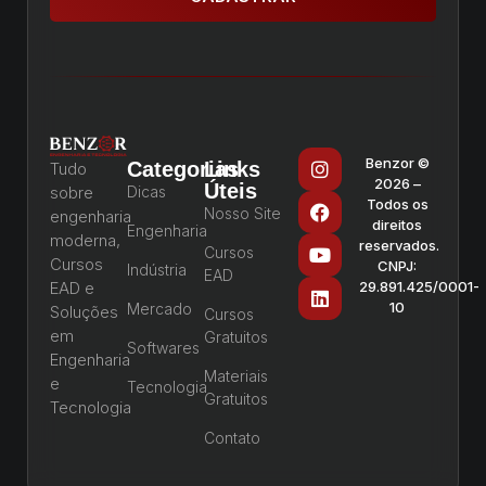
Benzor ©
Categorias
Links
Tudo
2026 –
Úteis
sobre
Dicas
Todos os
Nosso Site
engenharia
direitos
Engenharia
moderna,
reservados.
Cursos
Cursos
CNPJ:
Indústria
EAD
EAD e
29.891.425/0001-
10
Mercado
Soluções
Cursos
em
Gratuitos
Softwares
Engenharia
Materiais
e
Tecnologia
Gratuitos
Tecnologia
Contato