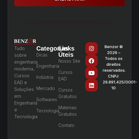
Benzor ©
Categorias
Links
Tudo
2026 –
Úteis
sobre
Dicas
Todos os
Nosso Site
engenharia
direitos
Engenharia
moderna,
reservados.
Cursos
Cursos
CNPJ:
Indústria
EAD
EAD e
29.891.425/0001-
10
Mercado
Soluções
Cursos
em
Gratuitos
Softwares
Engenharia
Materiais
e
Tecnologia
Gratuitos
Tecnologia
Contato