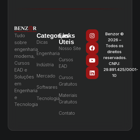
Benzor ©
Categorias
Links
Tudo
2026 –
Úteis
sobre
Dicas
Todos os
Nosso Site
engenharia
direitos
Engenharia
moderna,
reservados.
Cursos
Cursos
CNPJ:
Indústria
EAD
EAD e
29.891.425/0001-
10
Mercado
Soluções
Cursos
em
Gratuitos
Softwares
Engenharia
Materiais
e
Tecnologia
Gratuitos
Tecnologia
Contato