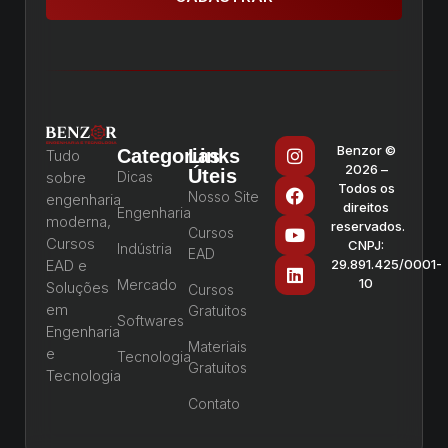
Benzor ©
Categorias
Links
Tudo
2026 –
Úteis
sobre
Dicas
Todos os
Nosso Site
engenharia
direitos
Engenharia
moderna,
reservados.
Cursos
Cursos
CNPJ:
Indústria
EAD
EAD e
29.891.425/0001-
10
Mercado
Soluções
Cursos
em
Gratuitos
Softwares
Engenharia
Materiais
e
Tecnologia
Gratuitos
Tecnologia
Contato