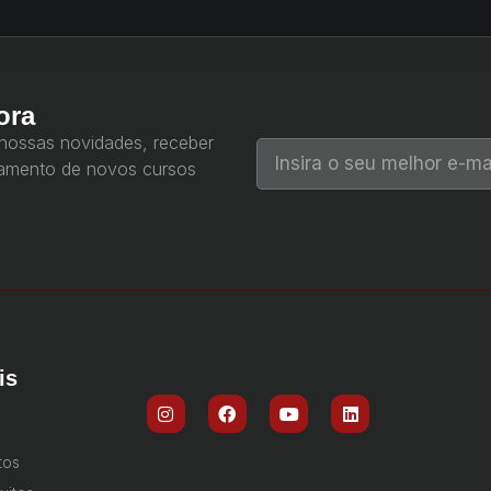
ora
 nossas novidades, receber
çamento de novos cursos
is
tos