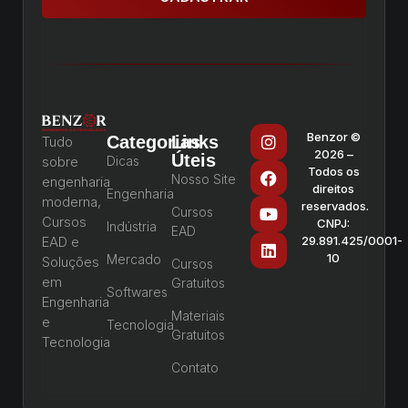
Benzor ©
Categorias
Links
Tudo
2026 –
Úteis
sobre
Dicas
Todos os
Nosso Site
engenharia
direitos
Engenharia
moderna,
reservados.
Cursos
Cursos
CNPJ:
Indústria
EAD
EAD e
29.891.425/0001-
10
Mercado
Soluções
Cursos
em
Gratuitos
Softwares
Engenharia
Materiais
e
Tecnologia
Gratuitos
Tecnologia
Contato