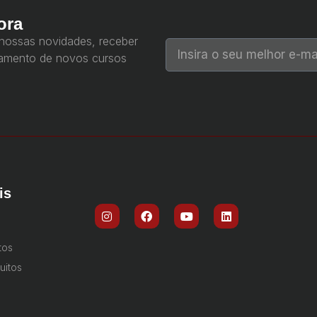
ora
 nossas novidades, receber
çamento de novos cursos
is
tos
uitos