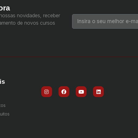
ora
 nossas novidades, receber
çamento de novos cursos
is
tos
uitos