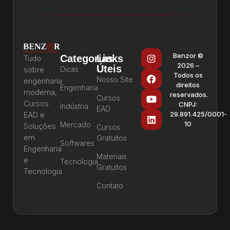
Benzor ©
Categorias
Links
Tudo
2026 –
Úteis
sobre
Dicas
Todos os
Nosso Site
engenharia
direitos
Engenharia
moderna,
reservados.
Cursos
Cursos
CNPJ:
Indústria
EAD
EAD e
29.891.425/0001-
10
Mercado
Soluções
Cursos
em
Gratuitos
Softwares
Engenharia
Materiais
e
Tecnologia
Gratuitos
Tecnologia
Contato