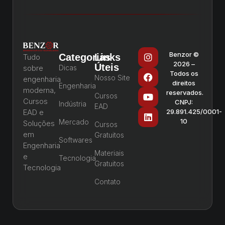
Benzor ©
Categorias
Links
Tudo
2026 –
Úteis
sobre
Dicas
Todos os
Nosso Site
engenharia
direitos
Engenharia
moderna,
reservados.
Cursos
Cursos
CNPJ:
Indústria
EAD
EAD e
29.891.425/0001-
10
Mercado
Soluções
Cursos
em
Gratuitos
Softwares
Engenharia
Materiais
e
Tecnologia
Gratuitos
Tecnologia
Contato