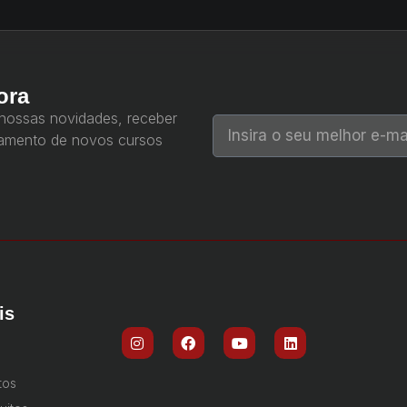
ora
 nossas novidades, receber
çamento de novos cursos
is
tos