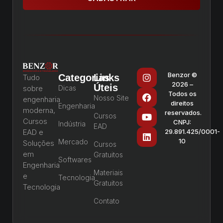
Benzor ©
Categorias
Links
Tudo
2026 –
Úteis
sobre
Dicas
Todos os
Nosso Site
engenharia
direitos
Engenharia
moderna,
reservados.
Cursos
Cursos
CNPJ:
Indústria
EAD
EAD e
29.891.425/0001-
10
Mercado
Soluções
Cursos
em
Gratuitos
Softwares
Engenharia
Materiais
e
Tecnologia
Gratuitos
Tecnologia
Contato