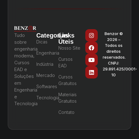
Benzor ©
Categorias
Links
Tudo
2026 –
Úteis
sobre
Dicas
Todos os
Nosso Site
engenharia
direitos
Engenharia
moderna,
reservados.
Cursos
Cursos
CNPJ:
Indústria
EAD
EAD e
29.891.425/0001-
10
Mercado
Soluções
Cursos
em
Gratuitos
Softwares
Engenharia
Materiais
e
Tecnologia
Gratuitos
Tecnologia
Contato