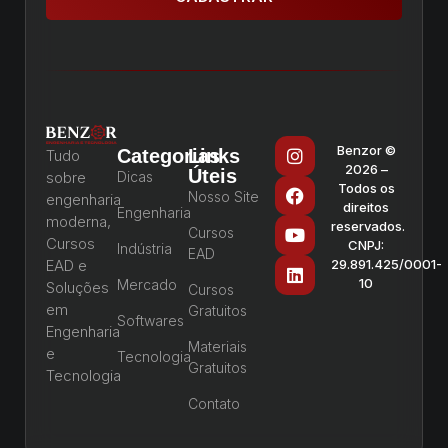
Benzor ©
Categorias
Links
Tudo
2026 –
Úteis
sobre
Dicas
Todos os
Nosso Site
engenharia
direitos
Engenharia
moderna,
reservados.
Cursos
Cursos
CNPJ:
Indústria
EAD
EAD e
29.891.425/0001-
10
Mercado
Soluções
Cursos
em
Gratuitos
Softwares
Engenharia
Materiais
e
Tecnologia
Gratuitos
Tecnologia
Contato