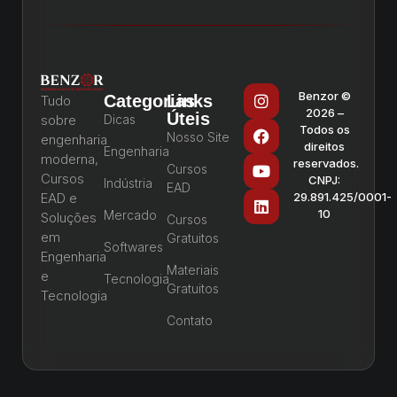
Benzor ©
Categorias
Links
Tudo
2026 –
Úteis
sobre
Dicas
Todos os
Nosso Site
engenharia
direitos
Engenharia
moderna,
reservados.
Cursos
Cursos
CNPJ:
Indústria
EAD
EAD e
29.891.425/0001-
10
Mercado
Soluções
Cursos
em
Gratuitos
Softwares
Engenharia
Materiais
e
Tecnologia
Gratuitos
Tecnologia
Contato