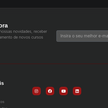
ora
 nossas novidades, receber
çamento de novos cursos
is
tos