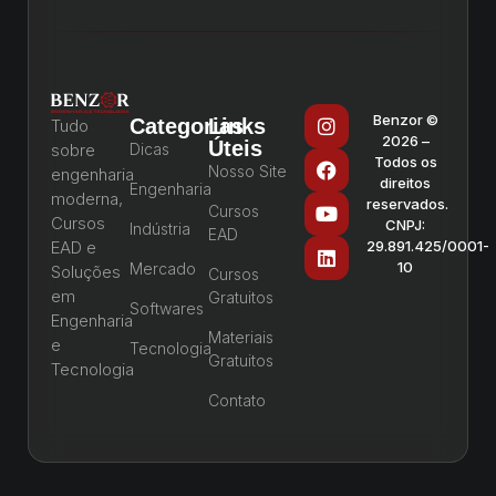
Benzor ©
Categorias
Links
Tudo
2026 –
Úteis
sobre
Dicas
Todos os
Nosso Site
engenharia
direitos
Engenharia
moderna,
reservados.
Cursos
Cursos
CNPJ:
Indústria
EAD
EAD e
29.891.425/0001-
10
Mercado
Soluções
Cursos
em
Gratuitos
Softwares
Engenharia
Materiais
e
Tecnologia
Gratuitos
Tecnologia
Contato