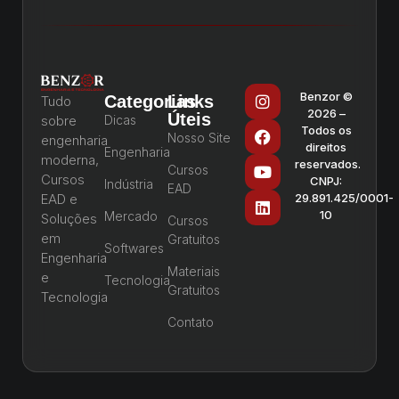
Benzor ©
Categorias
Links
Tudo
2026 –
Úteis
sobre
Dicas
Todos os
Nosso Site
engenharia
direitos
Engenharia
moderna,
reservados.
Cursos
Cursos
CNPJ:
Indústria
EAD
EAD e
29.891.425/0001-
10
Mercado
Soluções
Cursos
em
Gratuitos
Softwares
Engenharia
Materiais
e
Tecnologia
Gratuitos
Tecnologia
Contato