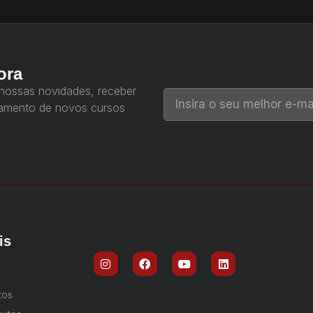
ora
 nossas novidades, receber
çamento de novos cursos
is
tos