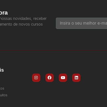
ora
 nossas novidades, receber
çamento de novos cursos
is
tos
uitos