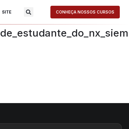
SITE
CONHEÇA NOSSOS CURSOS
a_de_estudante_do_nx_sie