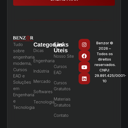
Benzor ©
Categorias
Links
Tudo
2026 –
Úteis
sobre
Dicas
Todos os
Nosso Site
engenharia
direitos
Engenharia
moderna,
reservados.
Cursos
Cursos
CNPJ:
Indústria
EAD
EAD e
29.891.425/0001-
10
Mercado
Soluções
Cursos
em
Gratuitos
Softwares
Engenharia
Materiais
e
Tecnologia
Gratuitos
Tecnologia
Contato