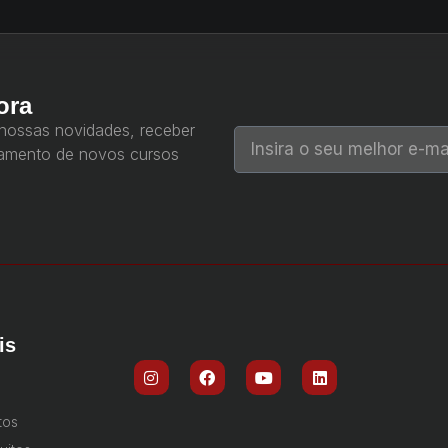
ora
 nossas novidades, receber
çamento de novos cursos
is
tos