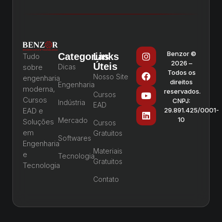
Benzor ©
Categorias
Links
Tudo
2026 –
Úteis
sobre
Dicas
Todos os
Nosso Site
engenharia
direitos
Engenharia
moderna,
reservados.
Cursos
Cursos
CNPJ:
Indústria
EAD
EAD e
29.891.425/0001-
10
Mercado
Soluções
Cursos
em
Gratuitos
Softwares
Engenharia
Materiais
e
Tecnologia
Gratuitos
Tecnologia
Contato