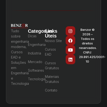
Benzor ©
Categorias
Links
Tudo
2026 –
Úteis
sobre
Dicas
Todos os
Nosso Site
engenharia
direitos
Engenharia
moderna,
reservados.
Cursos
Cursos
CNPJ:
Indústria
EAD
EAD e
29.891.425/0001-
10
Mercado
Soluções
Cursos
em
Gratuitos
Softwares
Engenharia
Materiais
e
Tecnologia
Gratuitos
Tecnologia
Contato