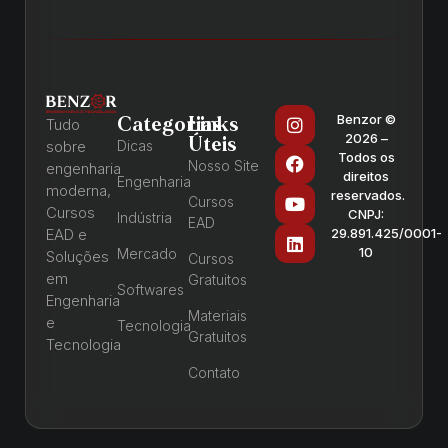
Benzor ©
Categorias
Links
Tudo
2026 –
Úteis
sobre
Dicas
Todos os
Nosso Site
engenharia
direitos
Engenharia
moderna,
reservados.
Cursos
Cursos
CNPJ:
Indústria
EAD
EAD e
29.891.425/0001-
10
Mercado
Soluções
Cursos
em
Gratuitos
Softwares
Engenharia
Materiais
e
Tecnologia
Gratuitos
Tecnologia
Contato