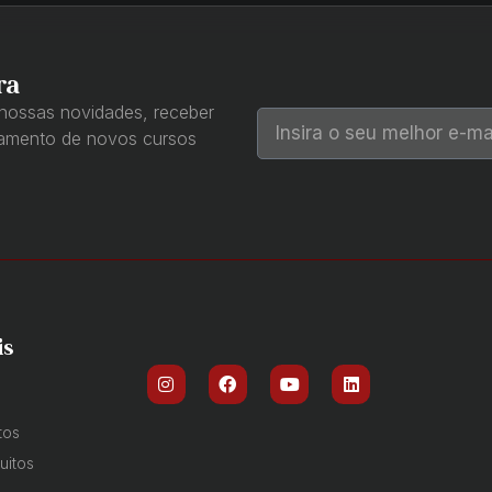
ra
 nossas novidades, receber
çamento de novos cursos
is
tos
uitos