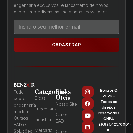
engenharia exclusivos e lançamento de novos
cursos imperdíveis, assine a nossa newsletter.
CADASTRAR
Benzor ©
Categorias
Links
Tudo
2026 –
Úteis
sobre
Dicas
Todos os
Nosso Site
engenharia
direitos
Engenharia
moderna,
reservados.
Cursos
Cursos
CNPJ:
Indústria
EAD
EAD e
29.891.425/0001-
10
Mercado
Soluções
Cursos