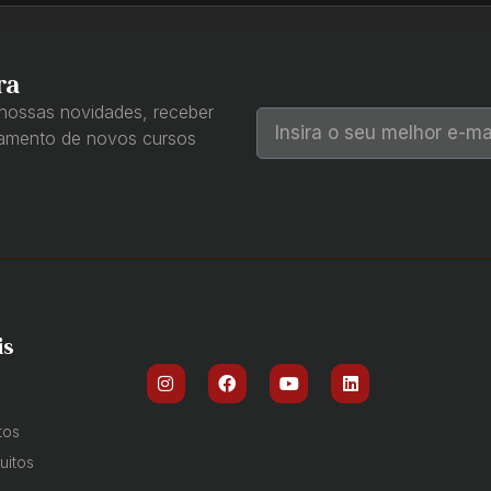
ra
 nossas novidades, receber
çamento de novos cursos
is
tos
uitos