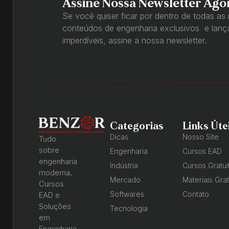
Assine Nossa Newsletter Ago
Se você quiser ficar por dentro de todas as
conteúdos de engenharia exclusivos e lan
imperdíveis, assine a nossa newsletter.
Categorias
Links Úte
Dicas
Nosso Site
Tudo
sobre
Engenharia
Cursos EAD
engenharia
Indústria
Cursos Gratui
moderna,
Mercado
Materiais Grat
Cursos
Softwares
Contato
EAD e
Soluções
Tecnologia
em
Engenharia