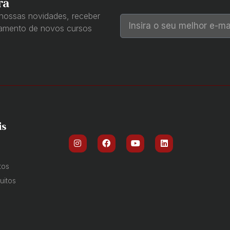
ra
 nossas novidades, receber
çamento de novos cursos
is
tos
uitos