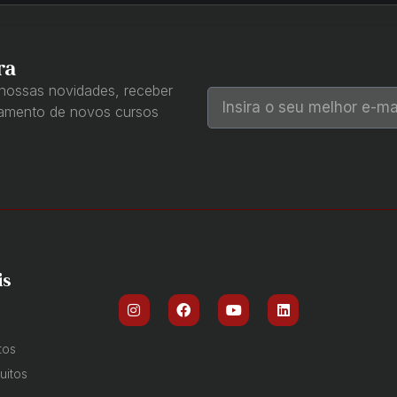
ra
 nossas novidades, receber
çamento de novos cursos
is
tos
uitos