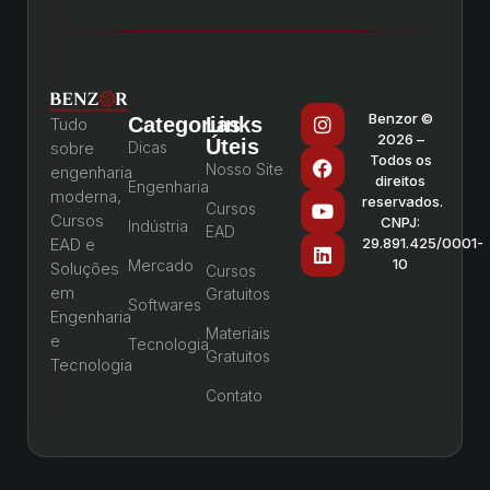
Benzor ©
Categorias
Links
Tudo
2026 –
Úteis
sobre
Dicas
Todos os
Nosso Site
engenharia
direitos
Engenharia
moderna,
reservados.
Cursos
Cursos
CNPJ:
Indústria
EAD
EAD e
29.891.425/0001-
10
Mercado
Soluções
Cursos
em
Gratuitos
Softwares
Engenharia
Materiais
e
Tecnologia
Gratuitos
Tecnologia
Contato