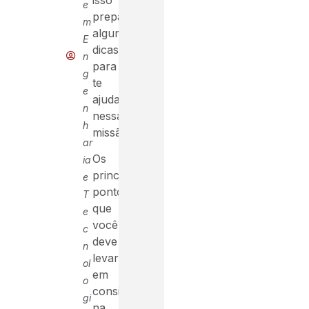
e
preparamos
m
algumas
E
dicas
n
para
g
te
e
ajudar
n
nessa
h
missão!
ar
Os
ia
principais
e
pontos
T
que
e
você
c
deve
n
levar
ol
em
o
consideração
gi
na