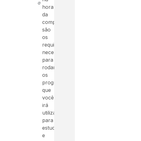
a
hora
da
compra
são
os
requisitos
necessários
para
rodar
os
programas
que
você
irá
utilizar
para
estudar
e