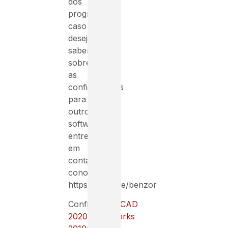
dos
programas,
caso
deseje
saber
sobre
as
configurações
para
outros
softwares
entre
em
contato
conosco
https://linktr.ee/benzor
Confira:
AutoCAD
2020
;
Solidworks